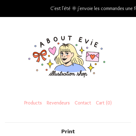
C'est l'été 🌞 j'envoie les commandes une foi
Products
Revendeurs
Contact
Cart (
0
)
Print