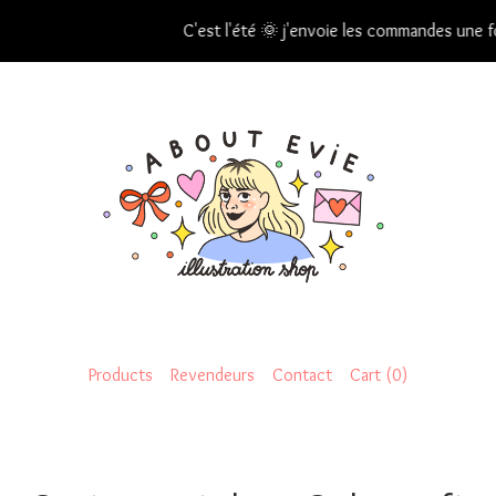
C'est l'été 🌞 j'envoie les commandes une foi
Products
Revendeurs
Contact
Cart (
0
)