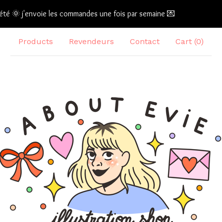
été 🌞 j'envoie les commandes une fois par semaine 💌
Products
Revendeurs
Contact
Cart (
0
)