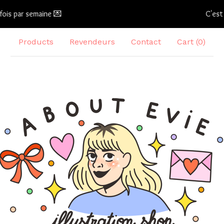
s par semaine 💌
C'est l'é
Products
Revendeurs
Contact
Cart (
0
)