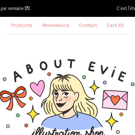
C'est l'été 🌞 j'envoie le
Products
Revendeurs
Contact
Cart (
0
)