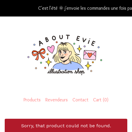
C'est l'été 🌞 j'envoie les commandes une fois par semai
Products
Revendeurs
Contact
Cart (
0
)
Sorry, that product could not be found.