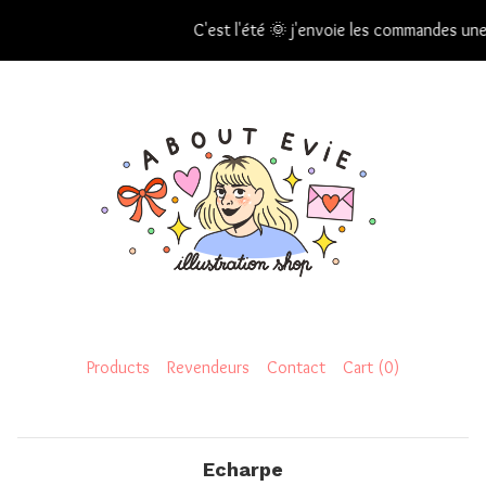
C'est l'été 🌞 j'envoie les commandes une
Products
Revendeurs
Contact
Cart (
0
)
Echarpe