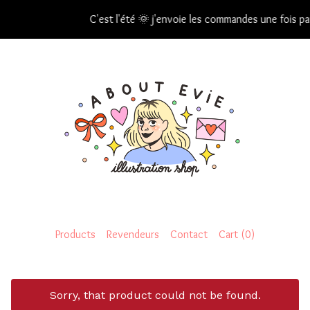
C'est l'été 🌞 j'envoie les commandes une fois par semain
Products
Revendeurs
Contact
Cart (
0
)
Sorry, that product could not be found.